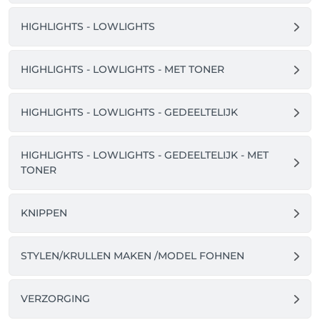
Salonkee in the Apple of PlayStore en kan je 
inloggen met je bestaande account om je afspraken 
HIGHLIGHTS - LOWLIGHTS
te bekijken & te beheren.

HIGHLIGHTS - LOWLIGHTS - MET TONER
HIGHLIGHTS - LOWLIGHTS - GEDEELTELIJK
HIGHLIGHTS - LOWLIGHTS - GEDEELTELIJK - MET
TONER
KNIPPEN
STYLEN/KRULLEN MAKEN /MODEL FOHNEN
VERZORGING