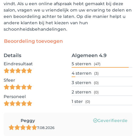
vindt. Als u een online afspraak hebt gemaakt bij deze
salon, vragen we u vriendelijk om uw ervaring te delen en
een beoordeling achter te laten. Op die manier helpt u
andere klanten bij het kiezen van hun
schoonheidsbehandelingen.
Beoordeling toevoegen
Details
Algemeen
4.9
Eindresultaat
5
sterren
(47)
4
sterren
(3)
Sfeer
3
sterren
(0)
2
sterren
(0)
Personeel
1
ster
(0)
Peggy
Geverifieerde
7.08.2026