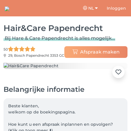
NL
Inloggen
Hair&Care Papendrecht
Bij Hare & Care Papendrecht is alles mogelijk...
50
Afspraak maken
29, Bosch
Papendrecht 3353 GC
Belangrijke informatie
Beste klanten, 

welkom op de boekingspagina.

Hoe kunt u een afspraak inplannen en opvolgen? 

(Klik op toon meer ⬇️)
