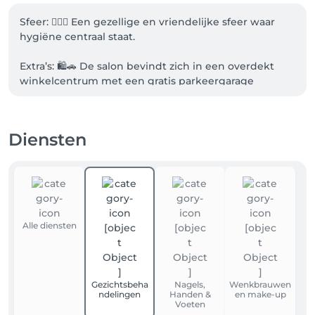
Sfeer: 🧖‍♀️✨ Een gezellige en vriendelijke sfeer waar 
hygiëne centraal staat.

Extra’s: 🛍️🚗 De salon bevindt zich in een overdekt 
winkelcentrum met een gratis parkeergarage 
eronder — super handig!

Dichtstbijzijnde openbaar vervoer: 🚌

Diensten
Bushalte Leiderdorp, Vronkenlaan ligt op 
loopafstand 🚶‍♀️💨
Alle diensten
Gezichtsbeha
Nagels,
Wenkbrauwen
ndelingen
Handen &
en make-up
Voeten