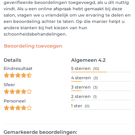
geverifieerde beoordelingen toegevoegd, als u dit nuttig
vindt. Als u een online afspraak hebt gemaakt bij deze
salon, vragen we u vriendelijk om uw ervaring te delen en
een beoordeling achter te laten. Op die manier helpt u
andere klanten bij het kiezen van hun
schoonheidsbehandelingen.
Beoordeling toevoegen
Details
Algemeen
4.2
Eindresultaat
5
sterren
(10)
4
sterren
(3)
Sfeer
3
sterren
(3)
2
sterren
(1)
Personeel
1
ster
(0)
Gemarkeerde beoordelingen: