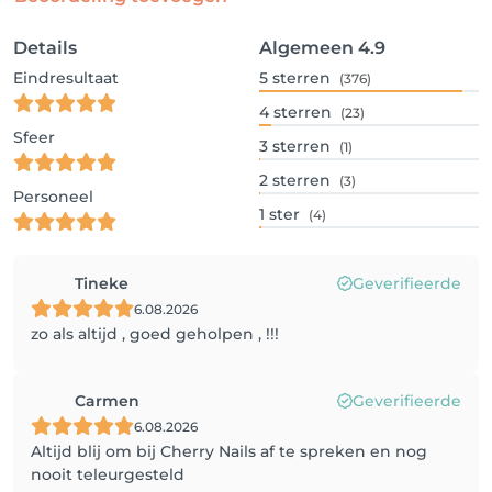
Details
Algemeen
4.9
Eindresultaat
5
sterren
(376)
4
sterren
(23)
Sfeer
3
sterren
(1)
2
sterren
(3)
Personeel
1
ster
(4)
Tineke
Geverifieerde
6.08.2026
zo als altijd , goed geholpen , !!!
Carmen
Geverifieerde
6.08.2026
Altijd blij om bij Cherry Nails af te spreken en nog
nooit teleurgesteld