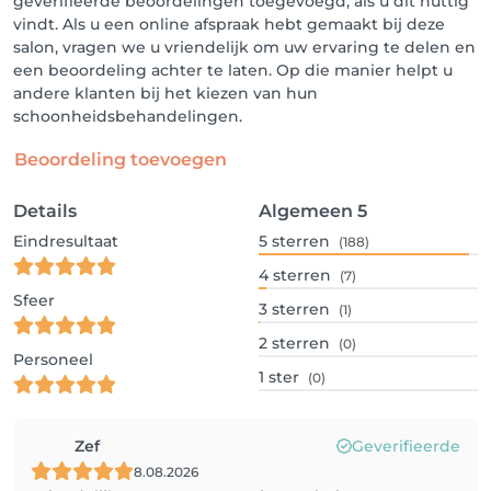
geverifieerde beoordelingen toegevoegd, als u dit nuttig
vindt. Als u een online afspraak hebt gemaakt bij deze
salon, vragen we u vriendelijk om uw ervaring te delen en
een beoordeling achter te laten. Op die manier helpt u
andere klanten bij het kiezen van hun
schoonheidsbehandelingen.
Beoordeling toevoegen
Details
Algemeen
5
Eindresultaat
5
sterren
(188)
4
sterren
(7)
Sfeer
3
sterren
(1)
2
sterren
(0)
Personeel
1
ster
(0)
Zef
Geverifieerde
8.08.2026