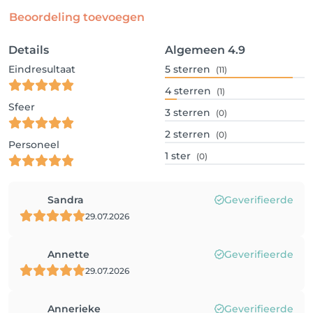
Beoordeling toevoegen
Details
Algemeen
4.9
Eindresultaat
5
sterren
(11)
4
sterren
(1)
Sfeer
3
sterren
(0)
2
sterren
(0)
Personeel
1
ster
(0)
Sandra
Geverifieerde
29.07.2026
Annette
Geverifieerde
29.07.2026
Annerieke
Geverifieerde