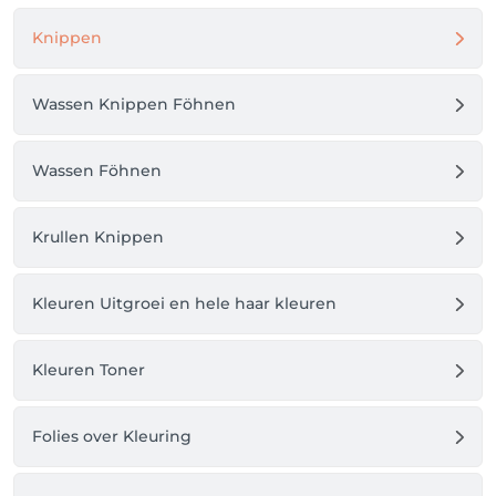
zelfverzekerd en geïnspireerd.

Knippen
Of het nu gaat om een subtiele, natuurlijke 
uitstraling of een opvallende glamourlook – wij 
Wassen Knippen Föhnen
brengen jouw visie tot leven met passie, precisie en 
een vleugje luxe.

Beauty Center Vaneker – omdat jij het verdient om 
Wassen Föhnen
te stralen, elke dag opnieuw.
Krullen Knippen
Kleuren Uitgroei en hele haar kleuren
Kleuren Toner
Folies over Kleuring