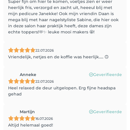
Super fijn om hier te komen, voetjes zien er weer
heerlijk fris, verzorgd en zacht uit, heeeul blij met
mijn pedicure Janekke! Ook mijn vriendin Daan is
mega blij met haar nagelstyliste Sabine, die hier ook
in deze salon haar praktijk heeft, deze dames zijn
echte toppers!🫶✨ leuke mooi makers 🤩!
22.07.2026
Vriendelijk, netjes en de koffie was heerlijk..... 🙃
Anneke
Geverifieerde
22.07.2026
Heel relaxed de deur uitgelopen. Erg fijne headspa
gehad
Martijn
Geverifieerde
16.07.2026
Altijd helemaal goed!