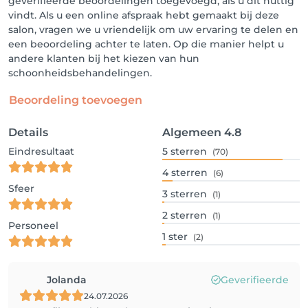
geverifieerde beoordelingen toegevoegd, als u dit nuttig
vindt. Als u een online afspraak hebt gemaakt bij deze
salon, vragen we u vriendelijk om uw ervaring te delen en
een beoordeling achter te laten. Op die manier helpt u
andere klanten bij het kiezen van hun
schoonheidsbehandelingen.
Beoordeling toevoegen
Details
Algemeen
4.8
Eindresultaat
5
sterren
(70)
4
sterren
(6)
Sfeer
3
sterren
(1)
2
sterren
(1)
Personeel
1
ster
(2)
Jolanda
Geverifieerde
24.07.2026