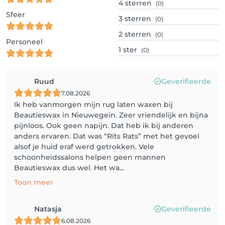
4
sterren
(0)
Sfeer
3
sterren
(0)
2
sterren
(0)
Personeel
1
ster
(0)
Ruud
Geverifieerde
7.08.2026
Ik heb vanmorgen mijn rug laten waxen bij
Beautieswax in Nieuwegein. Zeer vriendelijk en bijna
pijnloos. Ook geen napijn. Dat heb ik bij anderen
anders ervaren. Dat was “Rits Rats” met het gevoel
alsof je huid eraf werd getrokken. Vele
schoonheidssalons helpen geen mannen
Beautieswax dus wel. Het wa...
Toon meer
Natasja
Geverifieerde
6.08.2026