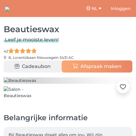
NL
Inloggen
Beautieswax
Leef je mooiste leven!
42
8, Lorentzbaan
Nieuwegein 3431 AC
Cadeaubon
Afspraak maken
Belangrijke informatie
Bij Beautieswax draait alles om jou. Wij zijn 