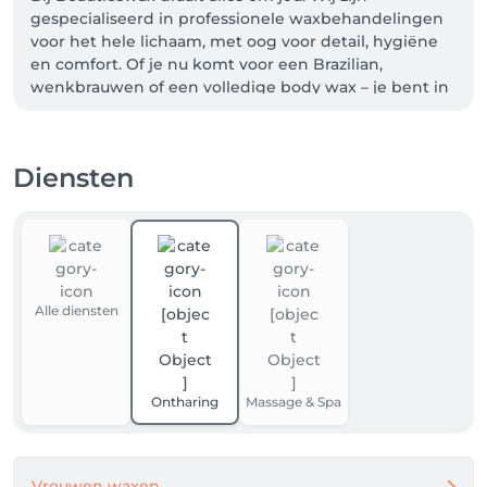
gespecialiseerd in professionele waxbehandelingen 
voor het hele lichaam, met oog voor detail, hygiëne 
en comfort. Of je nu komt voor een Brazilian, 
wenkbrauwen of een volledige body wax – je bent in 
goede handen.

Onze behandelingen zijn niet alleen effectief, maar 
Diensten
ook zo pijnloos mogelijk dankzij onze zachte 
werkwijze en hoogwaardige producten. We nemen 
de tijd voor je, luisteren naar je wensen en zorgen 
dat je ontspannen én zelfverzekerd de deur uitloopt.

✨ Ervaar zelf het verschil bij Beautieswax – waar 
Alle diensten
beauty en zelfzorg samenkomen.

Ontharing
Massage & Spa
Vrouwen waxen