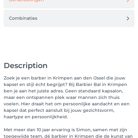
Heb jij een vraag of lukt het niet?

Dan kan je op de boekingspagina onderaan rechts 
op het HELP-knopje klikken en daar wordt je zo snel 
Combinaties
mogelijk verder geholpen.

Je hoeft hiervoor dus niet naar de salon te bellen.

Wij staan voor je klaar en kijken uit naar je komst,

Team Barbier Bal
Description
Zoek je een barber in Krimpen aan den IJssel die jouw
kapsel en stijl écht begrijpt? Bij Barbier Bal in Krimpen
ben je aan het juiste adres. Geen standaard kapsalon,
maar een ontspannen plek waar mannen zich thuis
voelen. Hier draait het om persoonlijke aandacht en een
kapsel dat perfect aansluit bij jouw gezichtsvorm,
haartype en persoonlijkheid.
Met meer dan 10 jaar ervaring is Simon, samen met zijn
toegewijde team, dé barbier in Krimpen die de kunst van