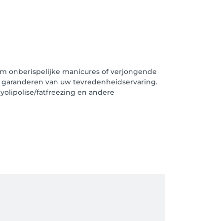
om onberispelijke manicures of verjongende
t garanderen van uw tevredenheidservaring.
olipolise/fatfreezing en andere