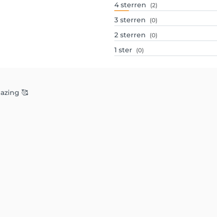
4
sterren
(2)
3
sterren
(0)
2
sterren
(0)
1
ster
(0)
mazing 🥰