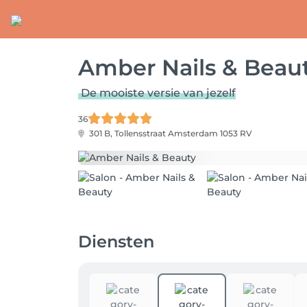
Amber Nails & Beau
De mooiste versie van jezelf
36
301 B, Tollensstraat
Amsterdam 1053 RV
Diensten