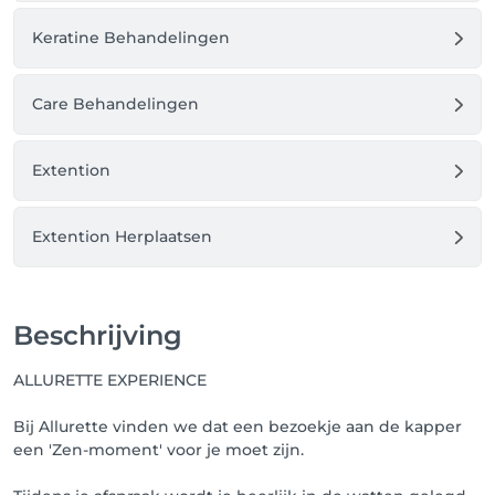
Dan kan je op de boekingspagina onderaan rechts 
op het HELP-knopje klikken en daar wordt je zo snel 
Keratine Behandelingen
mogelijk verder geholpen.

Je hoeft hiervoor dus niet naar de salon te bellen.

Care Behandelingen
Wij staan voor jouw klaar en kijken uit naar jouw 
komst,

Extention
Team Allurette
Extention Herplaatsen
Beschrijving
ALLURETTE EXPERIENCE
Bij Allurette vinden we dat een bezoekje aan de kapper
een 'Zen-moment' voor je moet zijn.