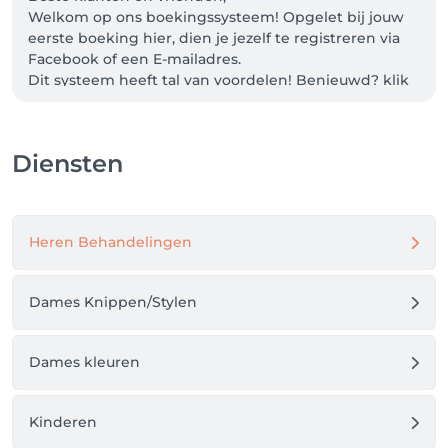
Welkom op ons boekingssysteem! Opgelet bij jouw 
eerste boeking hier, dien je jezelf te registreren via 
Facebook of een E-mailadres.

Dit systeem heeft tal van voordelen! Benieuwd? klik 
op 'Toon meer'

Alle gemaakte afspraken blijven geldig!

Diensten
Voordelen

- 24u van te voren ontvang je een sms ter 
herinnering.

Heren Behandelingen
- Iedereen heeft zijn of haar eigen profiel (bovenaan 
rechts via LOGIN) waar je steeds kan zien wanneer 
jouw volgende afspraak staat gepland.

Dames Knippen/Stylen
- Je kan jouw afspraak heel makkelijk herboeken.

- Op jouw profiel kan je tot 48 uur voorafgaand zelf 
online verplaatsen of annuleren.

Dames kleuren
- Ons systeem onthoudt jouw gepersonaliseerde 
behandeltijd.

Kinderen
Heb jij een vraag of lukt het niet?
