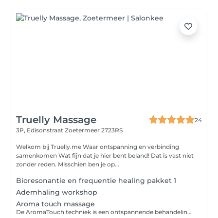
Truelly Massage
24
3P, Edisonstraat
Zoetermeer 2723RS
Welkom bij Truelly.me Waar ontspanning en verbinding
samenkomen Wat fijn dat je hier bent beland! Dat is vast niet
zonder reden. Misschien ben je op...
Bioresonantie en frequentie healing pakket 1
Ademhaling workshop
Aroma touch massage
De AromaTouch techniek is een ontspannende behandeling (zachte wellness massage) waarbij 8 pure essentiële oliën worden ingezet langs de energiebanen (meridianen) en energiepunten van de rug, schouders, hoofd en voeten.