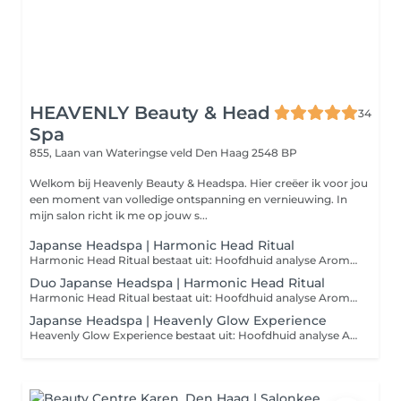
HEAVENLY Beauty & Head
34
Spa
855, Laan van Wateringse veld
Den Haag 2548 BP
Welkom bij Heavenly Beauty & Headspa. Hier creëer ik voor jou
een moment van volledige ontspanning en vernieuwing. In
mijn salon richt ik me op jouw s...
Japanse Headspa | Harmonic Head Ritual
Harmonic Head Ritual bestaat uit: Hoofdhuid analyse Aroma ritueel Diepe reiniging van de hoofdhuid Hoofd, schouder en decolleté massage Aangepast voedend masker & serum Stoombehandeling Hand- en arm massage Inclusief verwarmend oogmasker LET OP: Verder wil ik u laten weten dat we na de behandeling uw haar niet föhnen. Mocht u echter willen dat uw haar toch geföhnd wordt, dan heb ik een föhn beschikbaar op locatie.
Duo Japanse Headspa | Harmonic Head Ritual
Harmonic Head Ritual bestaat uit: Hoofdhuid analyse Aroma ritueel Diepe reiniging van de hoofdhuid Hoofd, schouder en decolleté massage Aangepast voedend masker & serum Stoombehandeling Hand- en arm massage Inclusief verwarmend oogmasker LET OP: Verder wil ik u laten weten dat we na de behandeling uw haar niet föhnen. Mocht u echter willen dat uw haar toch geföhnd wordt, dan heb ik een föhn beschikbaar op locatie.
Japanse Headspa | Heavenly Glow Experience
Heavenly Glow Experience bestaat uit: Hoofdhuid analyse Aroma ritueel Diepe reiniging van de hoofdhuid Gezichtsbehandeling Hoofd, schouder, decolleté en gezicht massage Aangepast voedend masker en serum Stoombehandeling Hand- en arm massage Inclusief verwarmd oogmasker LET OP: Verder wil ik u laten weten dat we na de behandeling uw haar niet föhnen. Mocht u echter willen dat uw haar toch geföhnd wordt, dan heb ik een föhn beschikbaar op locatie.