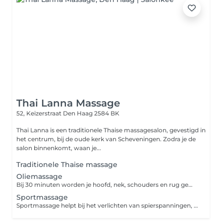
Thai Lanna Massage
52, Keizerstraat
Den Haag 2584 BK
Thai Lanna is een traditionele Thaise massagesalon, gevestigd in
het centrum, bij de oude kerk van Scheveningen. Zodra je de
salon binnenkomt, waan je...
Traditionele Thaise massage
Oliemassage
Bij 30 minuten worden je hoofd, nek, schouders en rug gemasseerd. Bij 60 en 90 minuten wordt je hele lichaam gemasseerd. De oliemassage is vooral een ontspannende massage. Je wordt behandeld met hoogwaardige oliën met een prettig neutraal aroma.
Sportmassage
Sportmassage helpt bij het verlichten van spierspanningen, verbetert de doorbloeding en laat de energie weer stromen. Hierbij worden diepe technieken gecombineerd met oosterse technieken. Met behulp van de handpalm worden de bewegingen van de elleboog langs de elektrische banen geleid en worden de spieren opgerekt.