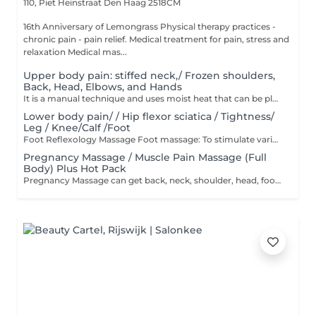
110, Piet Heinstraat
Den Haag 2518CM
16th Anniversary of Lemongrass Physical therapy practices -
chronic pain - pain relief. Medical treatment for pain, stress and
relaxation Medical mas...
Upper body pain: stiffed neck,/ Frozen shoulders,
Back, Head, Elbows, and Hands
It is a manual technique and uses moist heat that can be placed on areas of tension and pain to relieve symptoms. It is also a device that can help to relax and stimulate blood circulation. It also uses pulling and bending techniques to create a balance in weight bearing. It can also relieve neck pain, shoulder pain, or muscle tension, and reduce tissue adhesions.
Lower body pain/ / Hip flexor sciatica / Tightness/
Leg / Knee/Calf /Foot
Foot Reflexology Massage Foot massage: To stimulate various organs in the body, massage the feet. And the back of the feet, internally and externally, etc.benefits of foot massage help promote health by stimulating blood circulation, lymph, and immune system Helps prevent diseases such as constipation, headache, leg pain, foot pain, etc., and helps detoxify and eliminate waste. Helps to balance the functions of the body It has a positive effect on mental health, which is to reduce stress and induce deep relaxation.
Pregnancy Massage / Muscle Pain Massage (Full
Body) Plus Hot Pack
Pregnancy Massage can get back, neck, shoulder, head, foot massages and almost any other part of their body. This is a relaxing massage that does not focus on acupressure. This is a massage program specifically for pregnant women.