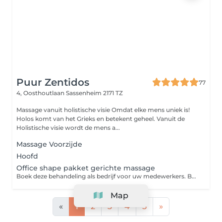
Puur Zentidos
77
4, Oosthoutlaan
Sassenheim 2171 TZ
Massage vanuit holistische visie Omdat elke mens uniek is!
Holos komt van het Grieks en betekent geheel. Vanuit de
Holistische visie wordt de mens a...
Massage Voorzijde
Hoofd
Office shape pakket gerichte massage
Boek deze behandeling als bedrijf voor uw medewerkers. Behandeling worden niet in rekening gebracht maar maandelijks gefactureerd. De minimale afname is 4 massages per maand.
Map
«
1
2
3
4
5
»