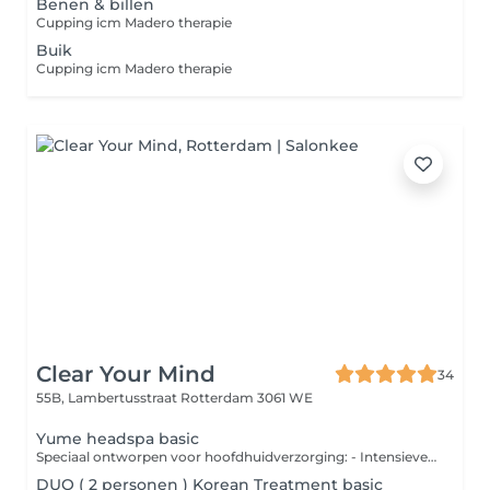
Benen & billen
Cupping icm Madero therapie
Buik
Cupping icm Madero therapie
Clear Your Mind
34
55B, Lambertusstraat
Rotterdam 3061 WE
Yume headspa basic
Speciaal ontworpen voor hoofdhuidverzorging: - Intensieve hydratatie en voeding voor het haar. - Hoofdhuidmassage, grondige reiniging en exfoliatie. - Haarherstellend masker met stoombehandeling. - Massage voor hoofd, nek en schouders. - Droogföhnen.
DUO ( 2 personen ) Korean Treatment basic