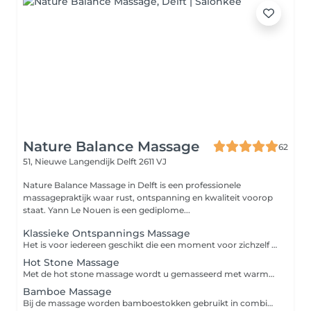
Nature Balance Massage
62
51, Nieuwe Langendijk
Delft 2611 VJ
Nature Balance Massage in Delft is een professionele
massagepraktijk waar rust, ontspanning en kwaliteit voorop
staat. Yann Le Nouen is een gediplome...
Klassieke Ontspannings Massage
Het is voor iedereen geschikt die een moment voor zichzelf nodig heeft en wil onthaasten.
Hot Stone Massage
Met de hot stone massage wordt u gemasseerd met warme stenen met een aangename temperatuur van tussen de 45 en 50 graden.
Bamboe Massage
Bij de massage worden bamboestokken gebruikt in combinatie met handen en een speciale massage olie. Deze massage olie bevat een viscositeit die zeer prettig samenwerkt in combinatie met de bamboestokken. De bamboestokken werken als verlengstuk van de ellebogen, voorarmen en handen en helpen bij het overbrengen van energie en stimuleren het zelfhelende proces in het lichaam.