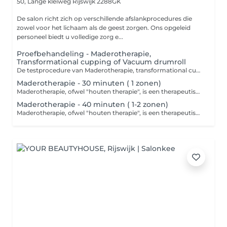
50, Lange kleiweg
Rijswijk 2288GK
De salon richt zich op verschillende afslankprocedures die
zowel voor het lichaam als de geest zorgen. Ons opgeleid
personeel biedt u volledige zorg e...
Proefbehandeling - Maderotherapie,
Transformational cupping of Vacuum drumroll
De testprocedure van Maderotherapie, transformational cupping of vacuum drumroll omvat een consult van 10 minuten en een massage van 40 minuten. Tijdens het consult maakt de therapeut kennis met uw behoeften en doelen. Daarna volgt een massage van 40 minuten, Contra-indicaties MADEROTHERAPIE,CUPPING,VACUUM DRUMROLL: Hartziekten Acute ontstekingen en infecties Huidziekten Spataderen en vaatziekten Hoge bloeddruk Zwangerschap Borstvoeding Tumoren en kanker Aandoeningen van het lymfestelsel Acute rug- of spierpijn Chronische of auto-immuunziekten
Maderotherapie - 30 minuten ( 1 zonen)
Maderotherapie, ofwel "houten therapie", is een therapeutische methode die gebruik maakt van speciale houten instrumenten voor massage en stimulatie van verschillende delen van het lichaam. Deze methode komt uit Colombia en staat bekend om zijn voordelen voor gezondheid en esthetiek. Contra-indicaties: Acute ontstekingen en infecties Huidziekten Spataderen en vaatziekten Hoge bloeddruk Zwangerschap Borstvoeding Tumoren en kanker Aandoeningen van het lymfestelsel Acute rug- of spierpijn Chronische of auto-immuunziekten
Maderotherapie - 40 minuten ( 1-2 zonen)
Maderotherapie, ofwel "houten therapie", is een therapeutische methode die gebruik maakt van speciale houten instrumenten voor massage en stimulatie van verschillende delen van het lichaam. Deze methode komt uit Colombia en staat bekend om zijn voordelen voor gezondheid en esthetiek. Contra-indicaties: Acute ontstekingen en infecties Huidziekten Spataderen en vaatziekten Hoge bloeddruk Zwangerschap Borstvoeding Tumoren en kanker Aandoeningen van het lymfestelsel Acute rug- of spierpijn Chronische of auto-immuunziekten