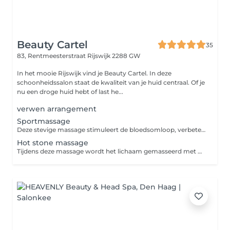
Beauty Cartel
35
83, Rentmeesterstraat
Rijswijk 2288 GW
In het mooie Rijswijk vind je Beauty Cartel. In deze
schoonheidssalon staat de kwaliteit van je huid centraal. Of je
nu een droge huid hebt of last he...
verwen arrangement
Sportmassage
Deze stevige massage stimuleert de bloedsomloop, verbetert de conditie van de spieren en zorgt voor meer flexibiliteit. Dankzij een sportmassage kunnen blessures zowel behandeld als voorkomen worden.
Hot stone massage
Tijdens deze massage wordt het lichaam gemasseerd met handen en verwarmde vulkaanstenen (meestal van basalt). Ook worden er stenen op specifieke acupunctuurpunten van het lichaam gelegd. De warmte zorgt in combinatie met de masserende bewegingen niet alleen voor diepe ontspanning, maar ook voor stimulatie van de bloedsomloop, afvoer van gifstoffen en verlichting van verschillende lichamelijke klachten.