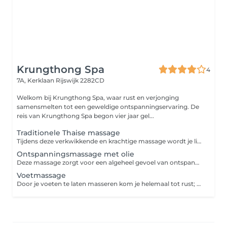
Krungthong Spa
4
7A, Kerklaan
Rijswijk 2282CD
Welkom bij Krungthong Spa, waar rust en verjonging
samensmelten tot een geweldige ontspanningservaring. De
reis van Krungthong Spa begon vier jaar gel...
Traditionele Thaise massage
Tijdens deze verkwikkende en krachtige massage wordt je lichaam in verschillende yogahoudingen gebracht terwijl druk wordt uitgeoefend op verschillende reflexpunten. Deze massage zorgt voor ontspanning en energie en helpt vastzittende gewrichten los te maken en spierspanning te verlichten.
Ontspanningsmassage met olie
Deze massage zorgt voor een algeheel gevoel van ontspanning. Terwijl je spieren relaxen ebt stress weg zodat lichaam en geest weer in balans komen.
Voetmassage
Door je voeten te laten masseren kom je helemaal tot rust; een voetmassage heeft niet alleen effect op de voeten, maar zorgt ook voor een ontspannen gevoel.