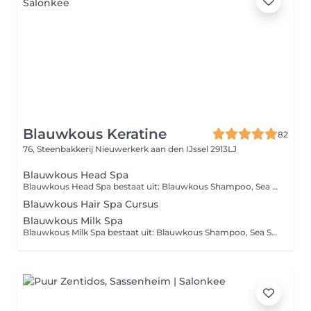
Blauwkous Keratine
82
76, Steenbakkerij
Nieuwerkerk aan den IJssel 2913LJ
Blauwkous Head Spa
Blauwkous Head Spa bestaat uit: Blauwkous Shampoo, Sea Salt Shampoo, Detox Modder, Blauwkous Hair Tonic, Blauwkous Botox, Blauwkous Hair Growing Serum, stoomcabine voor haar en gezicht met Koreaans skincare masker! Verwen jezelf en je haar!
Blauwkous Hair Spa Cursus
Blauwkous Milk Spa
Blauwkous Milk Spa bestaat uit: Blauwkous Shampoo, Sea Salt Shampoo, Detox Modder, Blauwkous Hair Tonic, Blauwkous Milk, Blauwkous Botox, Blauwkous Hair Growing Serum, stoomcabine voor haar en gezicht met Koreaans skincare masker! Verwen jezelf en je haar!