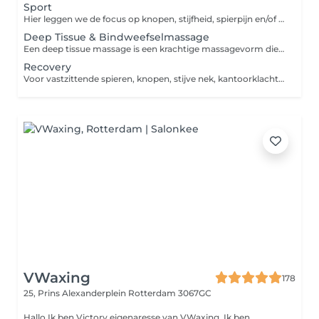
Sport
Hier leggen we de focus op knopen, stijfheid, spierpijn en/of gebieden waar wij andere knelpunten ontdekken. Deze massage wordt uitgevoerd in een hoger tempo. Hierbij worden veel rek en strek technieken gebruikt. Wanneer boek je een sportmassage? Indien er een onbalans ontstaat in het lichaam, door overbelasting kunnen er een aantal reacties ontstaan, zoals spierpijn, vermoeidheid, een minder goede doorbloeding, stijfheid en verhoogde spanning. Een sportmassage kan deze reacties wegnemen of verminderen. Een sportmassage is dus in de eerste plaats gericht om sporters weer fit te krijgen, maar kan ook ontspannend werken. Daarom kan het ook geschikt zijn voor niet sporters. Bij het toepassen van een sportmassage door een sportmasseur worden de volgende processen in gang gezet: In de huid en spieren gaan de haarvaten open staan, wat de doorbloeding aanzienlijk verbetert. Door deze betere doorbloeding worden afvalstoffen beter afgevoerd en kan spierpijn voorkomen worden. Zuurstof en andere voedingsstoffen weten de spieren beter te bereiken en helpen bij het herstel en opbouw De spierspanning neemt af door de inwendige druk van de massage.
Deep Tissue & Bindweefselmassage
Een deep tissue massage is een krachtige massagevorm die een diepe uitwerking heeft op het lichaam. Tijdens deze massage gaat de aandacht vooral naar de spieren. Maar een Deep Tissue massage richt zich niet per se alleen op de spieren, maar vooral op het bindweefsel rondom uw spieren. Wanneer boek je een deep tissue massage? Zit je gedurende een langere tijd in een slechte houding. Last van stress, zorgen, angst, ongerustheid of frustratie. Dan ben je onopgemerkt je spieren aan het verkrampen! Ook kan je last krijgen van het bindweefsel i.c.m. lange autoritten of gebrek aan beweging. Het bindweefsel zorgt er dan voor dat het zich tussen de spieren ophoopt. hiervan kan je spierknopen, spierpijn of stijfheid ervaren. Indien dit voor komt, is het de moeite waard om het bindweefsel met een deep tissue massage los te masseren, zodat er weer meer ruimte vrijkomt en je spieren soepeler worden.
Recovery
Voor vastzittende spieren, knopen, stijve nek, kantoorklachten. Deze massage wordt gegeven op een rustig tempo, maar is stevig op de focusgebieden. Hier leggen wij de focus op knopen, stijfheid, spierpijn en/of gebieden waar wij zelf andere knelpunten ontdekken. Technieken die worden toegepast zijn: Deep Muscular Technique (DMT), Tuina, Shiatsu, Pijit en Zweedse massage. Bindweefsel en cuppingmassage wordt ook regelmatig toegepast!
VWaxing
178
25, Prins Alexanderplein
Rotterdam 3067GC
Hallo Ik ben Victory eigenaresse van VWaxing. Ik ben